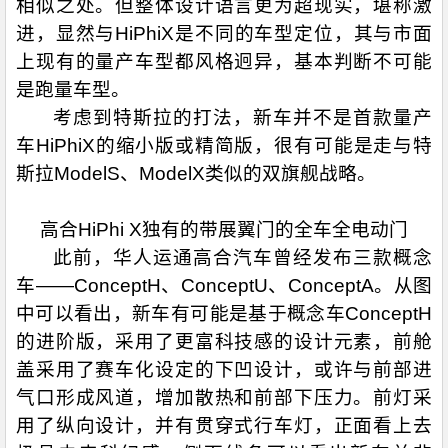
相似之处。但整体设计语言更为超现实，堪称激
进，显然与HiPhiX是不同的车型定位，其与市面
上现有的量产车型都风格迥异，基本判断不可能
是跑量车型。
考虑到特斯拉的打法，新车并不是首款量产
车HiPhiX的缩小版或精简版，很有可能是走与特
斯拉ModelS、ModelX类似的双旗舰战略。
高合HiPhi X独有的带展翼门的全车全电动门
此前，华人运通高合汽车曾经发布三款概念
车——ConceptH、ConceptU、ConceptA。从图
中可以看出，新车有可能是基于概念车ConceptH
的进阶版，采用了更富科技感的设计元素，前舱
盖采用了赛车化设定的下凹设计，或许与前部进
气口形成风道，增加散热和前部下压力。前灯采
用了纵向设计，并有贯穿式行车灯，正面看上去