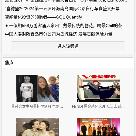
淮安成功举办第四届淮河华商大会211个签约项目 总投资1486.4亿元
“喜德盛杯”2024第十五届环海南岛国际公路自行车赛盛大开幕
智能量化投资的领航者——GQL Quantify
五一假期558万游客涌入泉州：戴最传统的簪花，喝最Chill的茶
中国人寿财险青岛市分公司为岛城经济 发展贡献保险力量
进入该频道
焦点
爷孙恋女主被黑怀孕俩月 气到约男主殉情
FENDI 黑金系列大片 从过去到当下 特立独行的女孩们