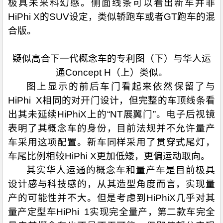
极具未来科幻感。侧面线条可以看出新车并非
HiPhi X的SUV设定，类似轿跑车或者GT跑车的混
合版。
疑似高合下一代概念车的专利图（下）与华人运
通Concept H（上）类似。
图上显示的前后车门看起来依然保留了与
HiPhi X相同的对开门设计，但完整的车顶线条看
出其未延续HiPhiX上的“NT展翼门”。电子后视镜
表明了其概念车的身份，目前法规并不允许量产
车采用这项配置。新车同样采用了贯穿式尾灯，
车尾比例相较HiPhi X更加低矮，更偏运动取向。
其实华人运通的概念车和量产车是目前极具
设计感与科技感的，从其造型角度而言，实现量
产的可能性并不大。但是考虑到HiPhiX几乎对其
量产定型车HiPhi 1实现完全量产，第二款车完全